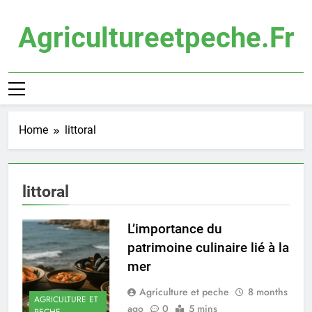
Skip
to
Agricultureetpeche.fr
content
Home
littoral
littoral
L’importance du
patrimoine culinaire lié à la
mer
Agriculture et peche
8 months
AGRICULTURE ET
ago
0
5 mins
PECHE