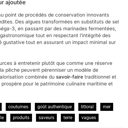
ur ajoutée
au point de procédés de conservation innovants
nédites. Des algues transformées en substituts de sel
oméga-3, en passant par des marinades fermentées,
 gastronomique tout en respectant l’intégrité des
té gustative tout en assurant un impact minimal sur
urces à entretenir plutôt que comme une réserve
de la pêche peuvent pérenniser un modèle de
 valorisation combinée du
savoir-faire
traditionnel et
 prospère pour le patrimoine culinaire maritime et
coutumes
goût authentique
littoral
mer
le
produits
saveurs
terre
vagues