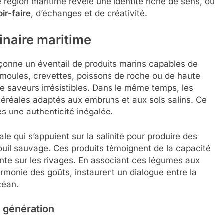
e région maritime révèle une identité riche de sens, où
ir-faire
, d’échanges et de créativité.
inaire maritime
çonne un éventail de produits marins capables de
, moules, crevettes, poissons de roche ou de haute
e saveurs irrésistibles. Dans le même temps, les
 céréales adaptés aux embruns et aux sols salins. Ce
es une authenticité inégalée.
ale qui s’appuient sur la salinité pour produire des
ouil sauvage. Ces produits témoignent de la capacité
te sur les rivages. En associant ces légumes aux
armonie des goûts, instaurent un dialogue entre la
céan.
n génération