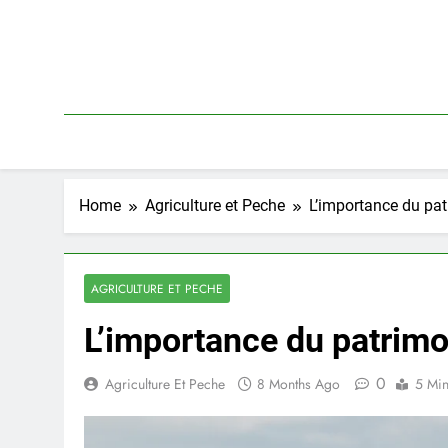
Skip
to
content
Home
Agriculture et Peche
L’importance du patr
AGRICULTURE ET PECHE
L’importance du patrimoi
0
Agriculture Et Peche
8 Months Ago
5 Mi