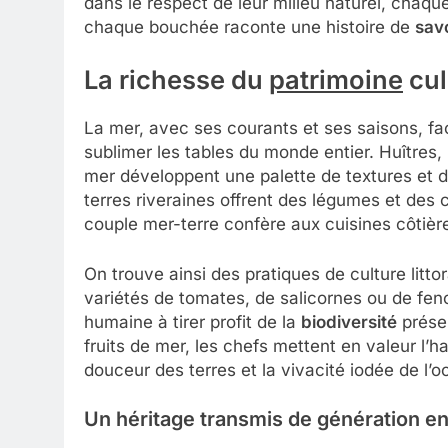
dans le respect de leur milieu naturel, chaqu
chaque bouchée raconte une histoire de
savo
La richesse du
patrimoine
cul
La mer, avec ses courants et ses saisons, fa
sublimer les tables du monde entier. Huîtres
mer développent une palette de textures et d
terres riveraines offrent des légumes et des
couple mer-terre confère aux cuisines côtièr
On trouve ainsi des pratiques de culture littor
variétés de tomates, de salicornes ou de fen
humaine à tirer profit de la
biodiversité
présen
fruits de mer, les chefs mettent en valeur l’h
douceur des terres et la vivacité iodée de l’o
Un héritage transmis de génération e