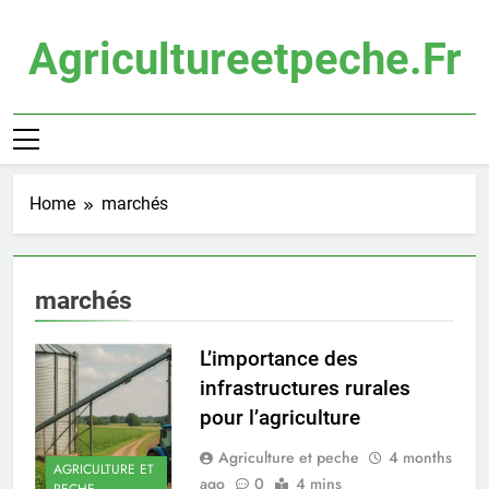
Skip
to
Agricultureetpeche.fr
content
Home
marchés
marchés
L’importance des
infrastructures rurales
pour l’agriculture
Agriculture et peche
4 months
AGRICULTURE ET
ago
0
4 mins
PECHE