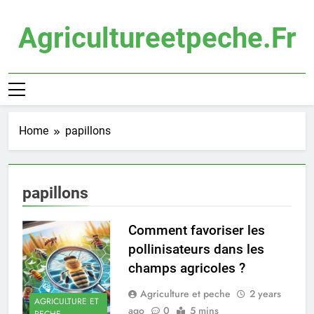
Skip
to
Agricultureetpeche.fr
content
Home
papillons
papillons
Comment favoriser les
pollinisateurs dans les
champs agricoles ?
Agriculture et peche
2 years
AGRICULTURE ET
ago
0
5 mins
PECHE