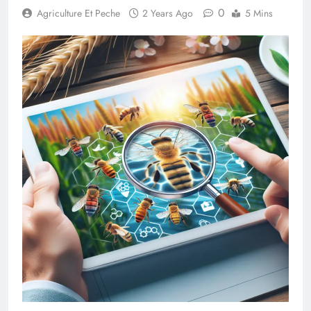
0
Agriculture Et Peche
2 Years Ago
5 Mins