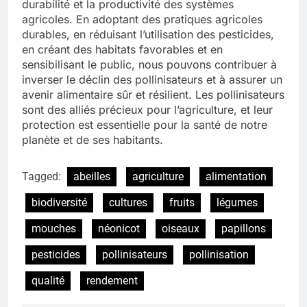
durabilité et la productivité des systèmes
agricoles. En adoptant des pratiques agricoles
durables, en réduisant l’utilisation des pesticides,
en créant des habitats favorables et en
sensibilisant le public, nous pouvons contribuer à
inverser le déclin des pollinisateurs et à assurer un
avenir alimentaire sûr et résilient. Les pollinisateurs
sont des alliés précieux pour l’agriculture, et leur
protection est essentielle pour la santé de notre
planète et de ses habitants.
Tagged:
abeilles
agriculture
alimentation
biodiversité
cultures
fruits
légumes
mouches
néonicot
oiseaux
papillons
pesticides
pollinisateurs
pollinisation
qualité
rendement