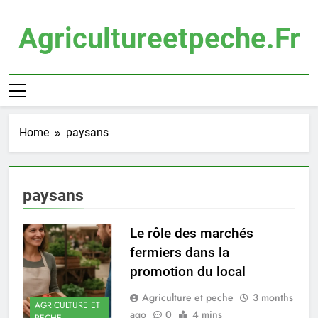
Skip
to
Agricultureetpeche.fr
content
Home
paysans
paysans
Le rôle des marchés
fermiers dans la
promotion du local
Agriculture et peche
3 months
AGRICULTURE ET
ago
0
4 mins
PECHE