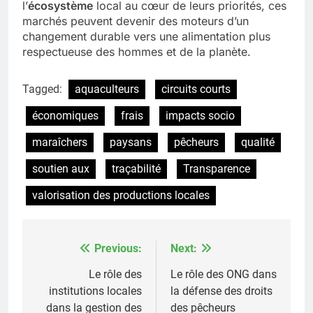
l’
écosystème
local au cœur de leurs priorités, ces
marchés peuvent devenir des moteurs d’un
changement durable vers une alimentation plus
respectueuse des hommes et de la planète.
Tagged:
aquaculteurs
circuits courts
économiques
frais
impacts socio
maraîchers
paysans
pêcheurs
qualité
soutien aux
traçabilité
Transparence
valorisation des productions locales
Previous:
Next:
Post
navigation
Le rôle des
Le rôle des ONG dans
institutions locales
la défense des droits
dans la gestion des
des pêcheurs