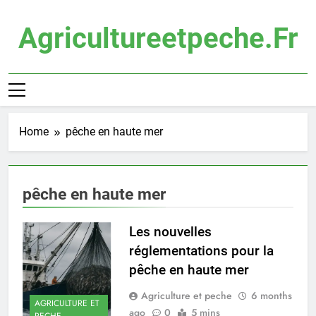
Skip
to
Agricultureetpeche.fr
content
Home
pêche en haute mer
pêche en haute mer
Les nouvelles
réglementations pour la
pêche en haute mer
Agriculture et peche
6 months
AGRICULTURE ET
ago
0
5 mins
PECHE