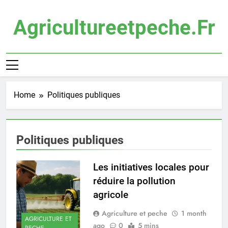
Skip
to
Agricultureetpeche.fr
content
Home
Politiques publiques
Politiques publiques
Les initiatives locales pour
réduire la pollution
agricole
Agriculture et peche
1 month
AGRICULTURE ET
ago
0
5 mins
PECHE