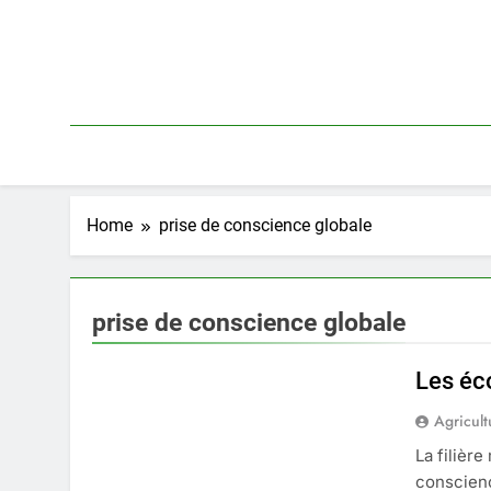
Skip
to
content
Home
prise de conscience globale
prise de conscience globale
Les éco
Agricult
La filièr
conscienc