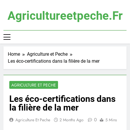
Skip
to
Agricultureetpeche.fr
content
Home
Agriculture et Peche
Les éco-certifications dans la filière de la mer
AGRICULTURE ET PECHE
Les éco-certifications dans
la filière de la mer
0
Agriculture Et Peche
2 Months Ago
5 Mins