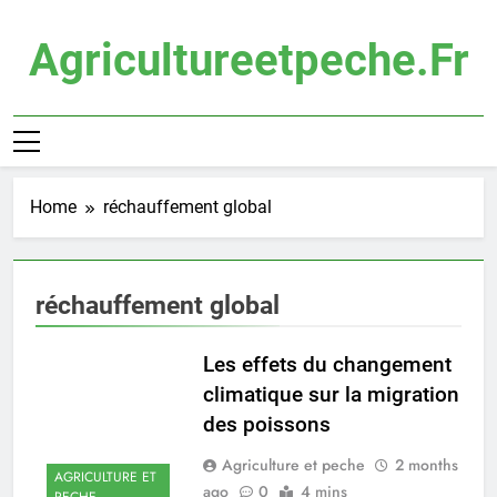
Skip
to
Agricultureetpeche.fr
content
Home
réchauffement global
réchauffement global
Les effets du changement
climatique sur la migration
des poissons
Agriculture et peche
2 months
AGRICULTURE ET
ago
0
4 mins
PECHE