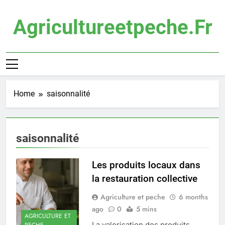
Skip
to
Agricultureetpeche.fr
content
Home
saisonnalité
saisonnalité
Les produits locaux dans
la restauration collective
Agriculture et peche
6 months
ago
0
5 mins
AGRICULTURE ET
La valorisation des produits
PECHE