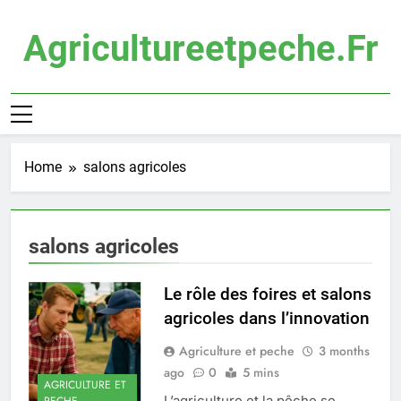
Skip
to
Agricultureetpeche.fr
content
Home
salons agricoles
salons agricoles
Le rôle des foires et salons
agricoles dans l’innovation
Agriculture et peche
3 months
ago
0
5 mins
AGRICULTURE ET
L’agriculture et la pêche se
PECHE