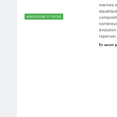
marines e
aquatique
AGRICULTURE ET PECHE
compositi
nombreux 
évolution
repenser
En savoir p