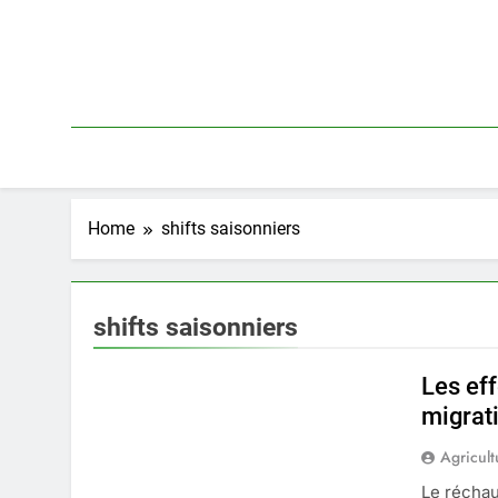
Skip
to
content
Home
shifts saisonniers
shifts saisonniers
Les ef
migrat
Agricult
Le récha