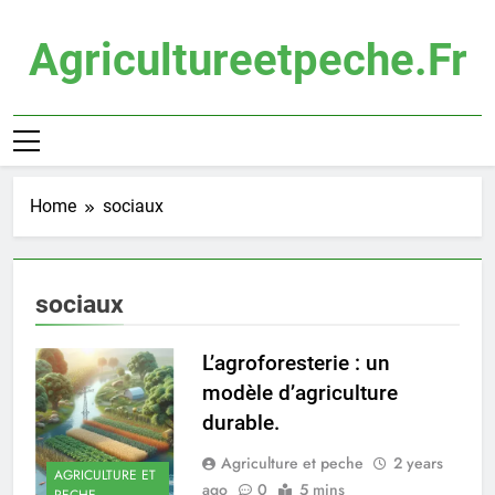
Skip
to
Agricultureetpeche.fr
content
Home
sociaux
sociaux
L’agroforesterie : un
modèle d’agriculture
durable.
Agriculture et peche
2 years
AGRICULTURE ET
ago
0
5 mins
PECHE