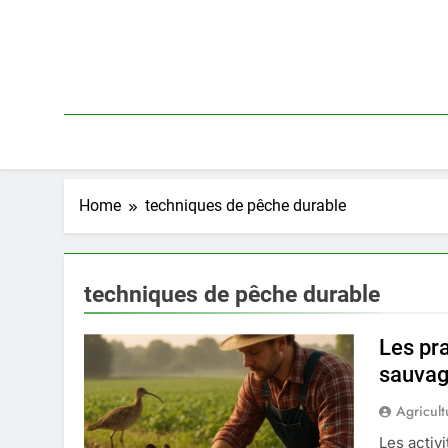
Skip
to
content
Home
techniques de pêche durable
techniques de pêche durable
Les pr
sauva
Agricult
Les activ