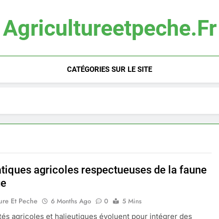
Agricultureetpeche.fr
CATÉGORIES SUR LE SITE
atiques agricoles respectueuses de la faune
ge
ure Et Peche
6 Months Ago
0
5 Mins
ités agricoles et halieutiques évoluent pour intégrer des