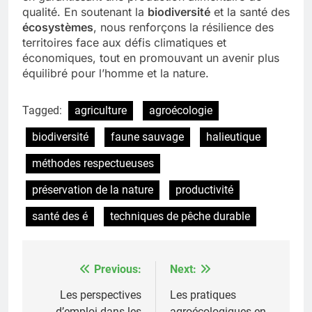
qualité. En soutenant la
biodiversité
et la santé des
écosystèmes
, nous renforçons la résilience des
territoires face aux défis climatiques et
économiques, tout en promouvant un avenir plus
équilibré pour l’homme et la nature.
Tagged:
agriculture
agroécologie
biodiversité
faune sauvage
halieutique
méthodes respectueuses
préservation de la nature
productivité
santé des é
techniques de pêche durable
Previous:
Next:
Post
navigation
Les perspectives
Les pratiques
d’emploi dans les
agroécologiques en