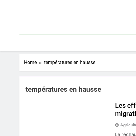
Skip
to
content
Home
températures en hausse
températures en hausse
Les ef
migrat
Agricult
Le récha