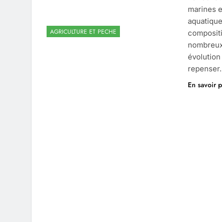
marines e
aquatique
AGRICULTURE ET PECHE
compositi
nombreux 
évolution
repenser
En savoir p