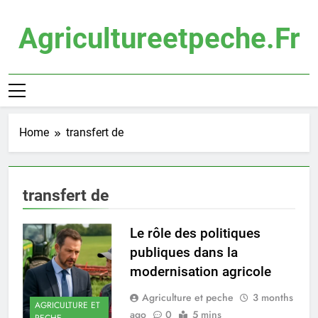
Skip
to
Agricultureetpeche.fr
content
Home
transfert de
transfert de
Le rôle des politiques
publiques dans la
modernisation agricole
Agriculture et peche
3 months
AGRICULTURE ET
ago
0
5 mins
PECHE