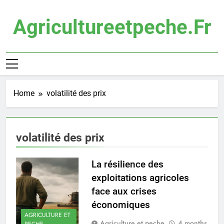
Skip
to
Agricultureetpeche.fr
content
Home
volatilité des prix
volatilité des prix
La résilience des
exploitations agricoles
face aux crises
économiques
AGRICULTURE ET
Agriculture et peche
4 months
PECHE