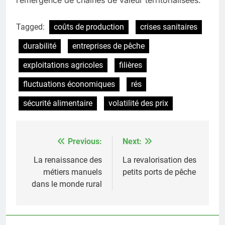
l’émergence de chaînes de valeur territorialisées.
Tagged:
coûts de production
crises sanitaires
durabilité
entreprises de pêche
exploitations agricoles
filières
fluctuations économiques
rés
sécurité alimentaire
volatilité des prix
Previous:
Next:
Post
navigation
La renaissance des
La revalorisation des
métiers manuels
petits ports de pêche
dans le monde rural