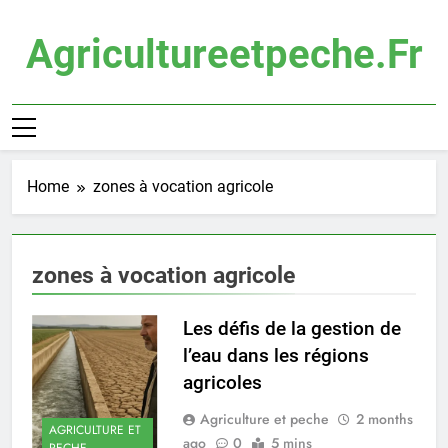
Skip
to
Agricultureetpeche.fr
content
Home
zones à vocation agricole
zones à vocation agricole
Les défis de la gestion de
l’eau dans les régions
agricoles
Agriculture et peche
2 months
AGRICULTURE ET
ago
0
5 mins
PECHE