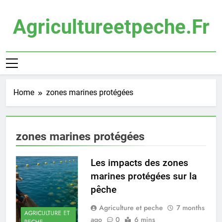
Skip
to
Agricultureetpeche.fr
content
Home
zones marines protégées
zones marines protégées
Les impacts des zones
marines protégées sur la
pêche
Agriculture et peche
7 months
AGRICULTURE ET
ago
0
6 mins
PECHE