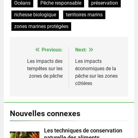
Océans
Pêche responsable
préservation
richesse biologique
territoires marins
zones marines protégées
Previous:
Next:
Post
navigation
Les impacts des
Les impacts
tempêtes sur les
économiques de la
zones de pêche
pêche sur les zones
côtières
Nouvelles connexes
Les techniques de conservation
naturelle des aliments