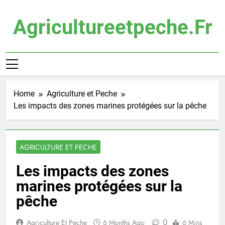
Skip
to
Agricultureetpeche.fr
content
Home
Agriculture et Peche
Les impacts des zones marines protégées sur la pêche
AGRICULTURE ET PECHE
Les impacts des zones
marines protégées sur la
pêche
0
Agriculture Et Peche
6 Months Ago
6 Mins