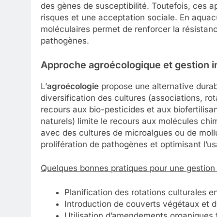
des gènes de susceptibilité. Toutefois, ces 
risques et une acceptation sociale. En aquac
moléculaires permet de renforcer la résista
pathogènes.
Approche agroécologique et gestion i
L’
agroécologie
propose une alternative durabl
diversification des cultures (associations, rot
recours aux bio-pesticides et aux biofertilisa
naturels) limite le recours aux molécules chi
avec des cultures de microalgues ou de mollu
prolifération de pathogènes et optimisant l’u
Quelques bonnes pratiques pour une gestion 
Planification des rotations culturales 
Introduction de couverts végétaux et de
Utilisation d’amendements organiques f