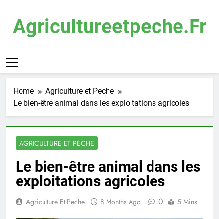
Skip
to
Agricultureetpeche.fr
content
Home
Agriculture et Peche
Le bien-être animal dans les exploitations agricoles
AGRICULTURE ET PECHE
Le bien-être animal dans les
exploitations agricoles
0
Agriculture Et Peche
8 Months Ago
5 Mins