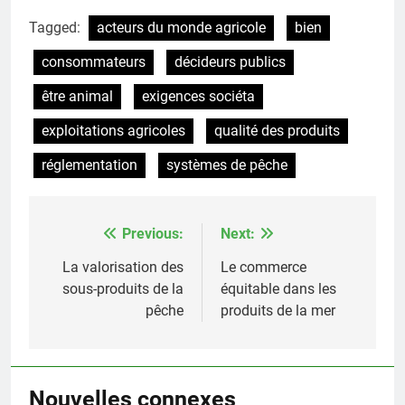
Tagged:
acteurs du monde agricole
bien
consommateurs
décideurs publics
être animal
exigences sociéta
exploitations agricoles
qualité des produits
réglementation
systèmes de pêche
Previous:
Next:
Post
navigation
La valorisation des
Le commerce
sous-produits de la
équitable dans les
pêche
produits de la mer
Nouvelles connexes