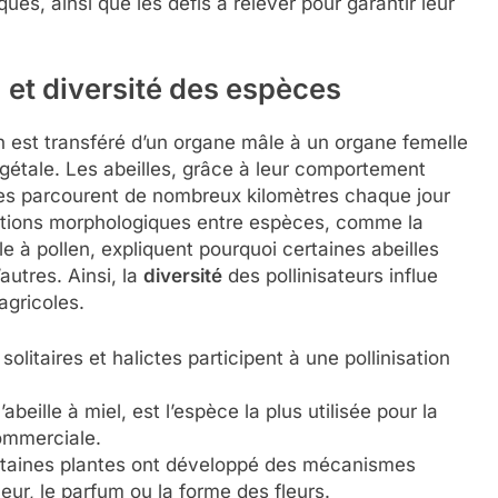
es, ainsi que les défis à relever pour garantir leur
n et diversité des espèces
len est transféré d’un organe mâle à un organe femelle
égétale. Les abeilles, grâce à leur comportement
 elles parcourent de nombreux kilomètres chaque jour
ariations morphologiques entre espèces, comme la
lle à pollen, expliquent pourquoi certaines abeilles
’autres. Ainsi, la
diversité
des pollinisateurs influe
agricoles.
solitaires et halictes participent à une pollinisation
l’abeille à miel, est l’espèce la plus utilisée pour la
commerciale.
certaines plantes ont développé des mécanismes
eur, le parfum ou la forme des fleurs.