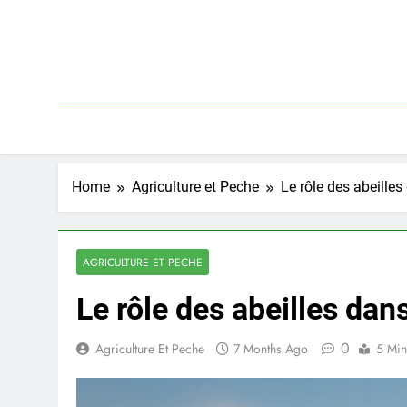
Skip
to
content
Home
Agriculture et Peche
Le rôle des abeilles
AGRICULTURE ET PECHE
Le rôle des abeilles dans
0
Agriculture Et Peche
7 Months Ago
5 Min