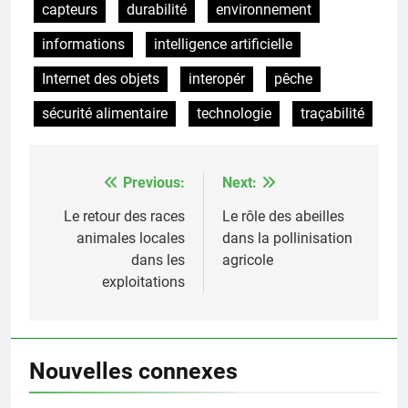
capteurs
durabilité
environnement
informations
intelligence artificielle
Internet des objets
interopér
pêche
sécurité alimentaire
technologie
traçabilité
Previous:
Next:
Post
navigation
Le retour des races
Le rôle des abeilles
animales locales
dans la pollinisation
dans les
agricole
exploitations
Nouvelles connexes