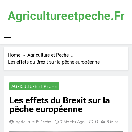
Skip
to
Agricultureetpeche.fr
content
Home
Agriculture et Peche
Les effets du Brexit sur la pêche européenne
AGRICULTURE ET PECHE
Les effets du Brexit sur la
pêche européenne
0
Agriculture Et Peche
7 Months Ago
5 Mins