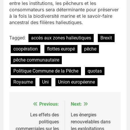
entre les institutions, les pêcheurs et les
consommateurs sera déterminante pour préserver
à la fois la biodiversité marine et le savoir-faire
ancestral des filières halieutiques.
Tagged:
accès aux zones halieutiques
Brexit
coopération
flottes europé
pêche
pêche communautaire
Politique Commune de la Pêche
quotas
Royaume
Uni
Union européenne
Previous:
Next:
Post
navigation
Les effets des
Les énergies
politiques
renouvelables dans
commerciales sur les
les exploitations