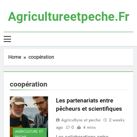
Skip
to
Agricultureetpeche.fr
content
Home
coopération
coopération
Les partenariats entre
pêcheurs et scientifiques
Agriculture et peche
2 weeks
ago
0
4 mins
AGRICULTURE ET
Les collaborations entre
PECHE