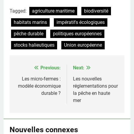
Tagged:
agriculture maritime
biodiversité
habitats marins
impératifs écologiques
pêche durable
politiques européennes
stocks halieutiques
Union européenne
Previous:
Next:
Post
navigation
Les micro-fermes :
Les nouvelles
modèle économique
réglementations pour
durable ?
la pêche en haute
mer
Nouvelles connexes