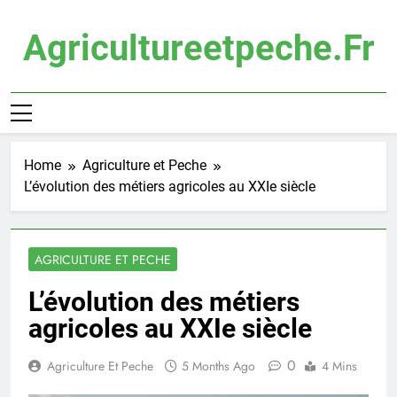
Skip
to
Agricultureetpeche.fr
content
Home
Agriculture et Peche
L’évolution des métiers agricoles au XXIe siècle
AGRICULTURE ET PECHE
L’évolution des métiers
agricoles au XXIe siècle
0
Agriculture Et Peche
5 Months Ago
4 Mins