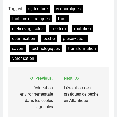
Tagged:
agriculture
économiques
facteurs climatiques
faire
métiers agricoles
modern
mutation
optimisation
pêche
préservation
savoir
technologiques
transformation
Valorisation
Previous:
Next:
Post
navigation
L’éducation
L’évolution des
environnementale
pratiques de pêche
dans les écoles
en Atlantique
agricoles