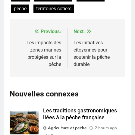
pêche
territoires côtiers
Previous:
Next:
Post
navigation
Les impacts des
Les initiatives
zones marines
citoyennes pour
protégées sur la
soutenir la pêche
pêche
durable
Nouvelles connexes
Les traditions gastronomiques
liées à la pêche française
Agriculture et peche
2 hours ago