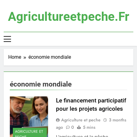
Skip
to
Agricultureetpeche.fr
content
Home
économie mondiale
économie mondiale
Le financement participatif
pour les projets agricoles
Agriculture et peche
3 months
ago
0
5 mins
AGRICULTURE ET
L’agriculture et la pêche
PECHE