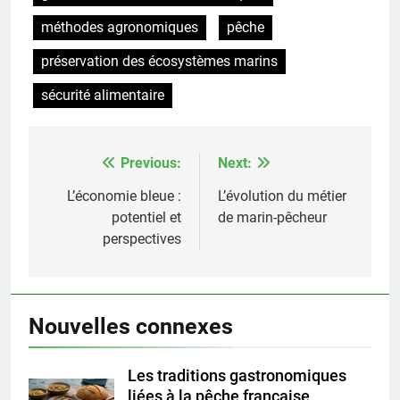
méthodes agronomiques
pêche
préservation des écosystèmes marins
sécurité alimentaire
Previous:
Next:
Post
navigation
L’économie bleue :
L’évolution du métier
potentiel et
de marin-pêcheur
perspectives
Nouvelles connexes
Les traditions gastronomiques
liées à la pêche française