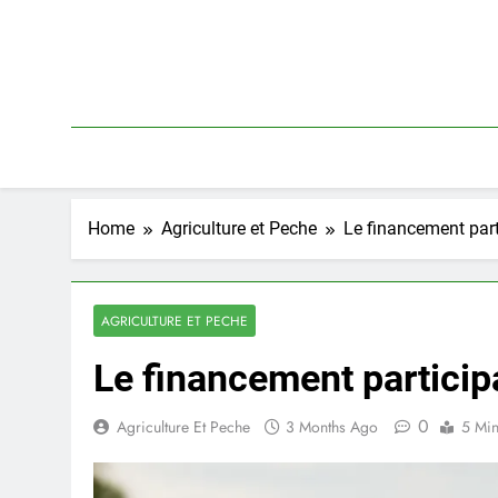
Skip
to
content
Home
Agriculture et Peche
Le financement parti
AGRICULTURE ET PECHE
Le financement participa
0
Agriculture Et Peche
3 Months Ago
5 Mi