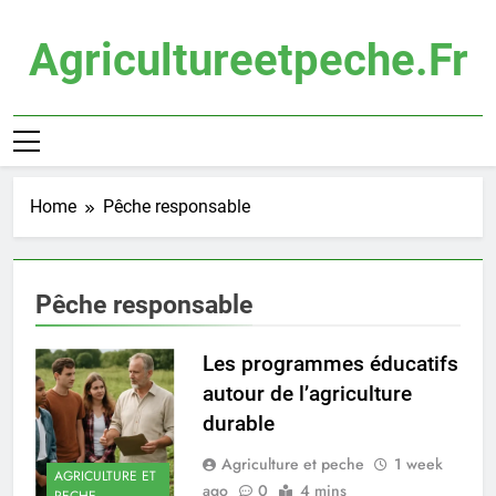
Skip
to
Agricultureetpeche.fr
content
Home
Pêche responsable
Pêche responsable
Les programmes éducatifs
autour de l’agriculture
durable
Agriculture et peche
1 week
AGRICULTURE ET
ago
0
4 mins
PECHE