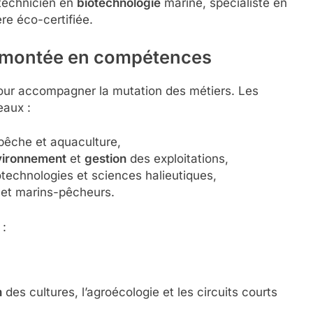
technicien en
biotechnologie
marine, spécialiste en
re éco-certifiée.
t montée en compétences
pour accompagner la mutation des métiers. Les
eaux :
 pêche et aquaculture,
vironnement
et
gestion
des exploitations,
technologies et sciences halieutiques,
 et marins-pêcheurs.
 :
n
des cultures, l’agroécologie et les circuits courts